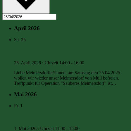
April 2026
Sa.
25
Sauberes Meimersdorf
25. April 2026 : Uhrzeit 14:00
-
16:00
Liebe Meimersdorfer*innen, am Samstag den 25.04.2025
wollen wir wieder unser Meimersdorf von Müll befreien.
Treffpunkt für Operation "Sauberes Meimersdorf" ist…
Mai 2026
Fr.
1
Maibaum setzen
1. Mai 2026 : Uhrzeit 11:00
-
15:00