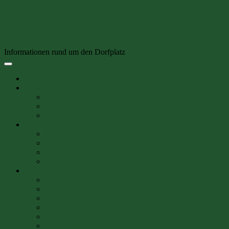
Skip to content
Kommunalverein Meimersdorf e. V.
Informationen rund um den Dorfplatz
Startseite
Veranstaltung
Veranstaltungen
Beiträge & Fotos von Veranstaltungen
Kinderfest
Der Verein
Wir stellen uns vor
Vereinszeitung
Der Vorstand
Mitglied werden
Bildergalerie
Fotos 2021
Fotos 2020
Fotos 2019
Fotos 2018
Fotos 2017
Fotos 2016