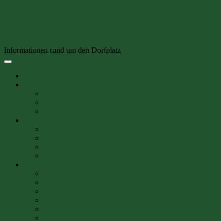
Skip to content
Kommunalverein Meimersdorf e. V.
Informationen rund um den Dorfplatz
Startseite
Veranstaltung
Veranstaltungen
Beiträge & Fotos von Veranstaltungen
Kinderfest
Der Verein
Wir stellen uns vor
Vereinszeitung
Der Vorstand
Mitglied werden
Bildergalerie
Fotos 2021
Fotos 2020
Fotos 2019
Fotos 2018
Fotos 2017
Fotos 2016