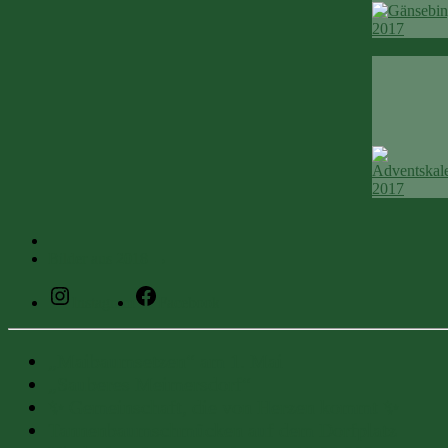
Bilder aus 2018
→
Instagram
Facebook
„Maibaumsetzen“ am 1. Mai
„Sauberes Meimersdorf“
✨ Gemeinschaft, die von Herzen kommt ✨
Tannenbaumschmücken auf dem Dorfplatz