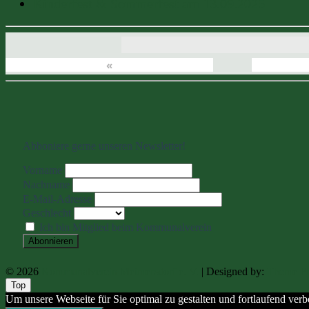
Kinderfest & Sommerfest am 13.09.2025
«
Abboniere gerne unseren Newsletter!
Vorname
Nachname
E-Mail-Adresse
Geschlecht
Ich bin Mitglied beim Kommunalverein
© 2026
Kommunalverein Meimersdorf e. V.
| Designed by:
Theme Fr
Top
Um unsere Webseite für Sie optimal zu gestalten und fortlaufend v