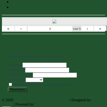
Tannenbaumschmücken auf dem Dorfplatz
Kinderfest & Sommerfest am 13.09.2025
«
‹
›
»
von
5
Abboniere gerne unseren Newsletter!
Vorname
Nachname
E-Mail-Adresse
Geschlecht
Ich bin Mitglied beim Kommunalverein
© 2026
Kommunalverein Meimersdorf e. V.
| Designed by:
Theme
Freesia
| Powered by:
WordPress