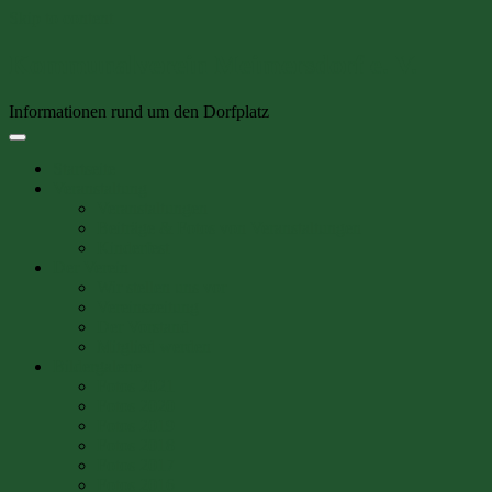
Skip to content
Kommunalverein Meimersdorf e. V.
Informationen rund um den Dorfplatz
Startseite
Veranstaltung
Veranstaltungen
Beiträge & Fotos von Veranstaltungen
Kinderfest
Der Verein
Wir stellen uns vor
Vereinszeitung
Der Vorstand
Mitglied werden
Bildergalerie
Fotos 2021
Fotos 2020
Fotos 2019
Fotos 2018
Fotos 2017
Fotos 2016