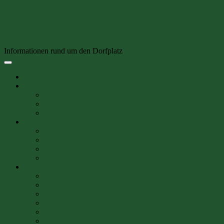
Skip to content
Kommunalverein Meimersdorf e. V.
Informationen rund um den Dorfplatz
Startseite
Veranstaltung
Veranstaltungen
Beiträge & Fotos von Veranstaltungen
Kinderfest
Der Verein
Wir stellen uns vor
Vereinszeitung
Der Vorstand
Mitglied werden
Bildergalerie
Fotos 2021
Fotos 2020
Fotos 2019
Fotos 2018
Fotos 2017
Fotos 2016