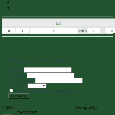
Tannenbaumschmücken auf dem Dorfplatz
Kinderfest & Sommerfest am 13.09.2025
«
‹
›
»
von
5
Abboniere gerne unseren Newsletter!
Vorname
Nachname
E-Mail-Adresse
Geschlecht
Ich bin Mitglied beim Kommunalverein
© 2026
Kommunalverein Meimersdorf e. V.
| Designed by:
Theme
Freesia
| Powered by:
WordPress