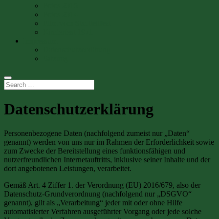
Fotos 2015
Fotos 2014
Film vom Stadtteilfest
Kinderfest 1971
Impressum
Datenschutzerklärung
Satzung
Datenschutzerklärung
Personenbezogene Daten (nachfolgend zumeist nur „Daten“
genannt) werden von uns nur im Rahmen der Erforderlichkeit sowie
zum Zwecke der Bereitstellung eines funktionsfähigen und
nutzerfreundlichen Internetauftritts, inklusive seiner Inhalte und der
dort angebotenen Leistungen, verarbeitet.
Gemäß Art. 4 Ziffer 1. der Verordnung (EU) 2016/679, also der
Datenschutz-Grundverordnung (nachfolgend nur „DSGVO“
genannt), gilt als „Verarbeitung“ jeder mit oder ohne Hilfe
automatisierter Verfahren ausgeführter Vorgang oder jede solche