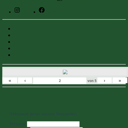
Instagram
Facebook
„Maibaumsetzen“ am 1. Mai
„Sauberes Meimersdorf“
✨ Gemeinschaft, die von Herzen kommt ✨
Tannenbaumschmücken auf dem Dorfplatz
Kinderfest & Sommerfest am 13.09.2025
«
‹
›
»
von
5
Abboniere gerne unseren Newsletter!
Vorname