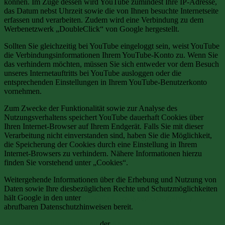
können. Im Zuge dessen wird YouTube zumindest Ihre IP-Adresse,
das Datum nebst Uhrzeit sowie die von Ihnen besuchte Internetseite
erfassen und verarbeiten. Zudem wird eine Verbindung zu dem
Werbenetzwerk „DoubleClick“ von Google hergestellt.
Sollten Sie gleichzeitig bei YouTube eingeloggt sein, weist YouTube
die Verbindungsinformationen Ihrem YouTube-Konto zu. Wenn Sie
das verhindern möchten, müssen Sie sich entweder vor dem Besuch
unseres Internetauftritts bei YouTube ausloggen oder die
entsprechenden Einstellungen in Ihrem YouTube-Benutzerkonto
vornehmen.
Zum Zwecke der Funktionalität sowie zur Analyse des
Nutzungsverhaltens speichert YouTube dauerhaft Cookies über
Ihren Internet-Browser auf Ihrem Endgerät. Falls Sie mit dieser
Verarbeitung nicht einverstanden sind, haben Sie die Möglichkeit,
die Speicherung der Cookies durch eine Einstellung in Ihrem
Internet-Browsers zu verhindern. Nähere Informationen hierzu
finden Sie vorstehend unter „Cookies“.
Weitergehende Informationen über die Erhebung und Nutzung von
Daten sowie Ihre diesbezüglichen Rechte und Schutzmöglichkeiten
hält Google in den unter
https://policies.google.com/privacy
abrufbaren Datenschutzhinweisen bereit.
Muster-Datenschutzerklärung
der
Anwaltskanzlei Weiß & Partner