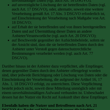
unvollständiger Daten (vgl. auch Art. 16 DSGVO);
auf unverzügliche Löschung der sie betreffenden Daten (vgl.
auch Art. 17 DSGVO), oder, alternativ, soweit eine weitere
Verarbeitung gemäß Art. 17 Abs. 3 DSGVO erforderlich ist,
auf Einschränkung der Verarbeitung nach Maßgabe von Art.
18 DSGVO;
auf Erhalt der sie betreffenden und von ihnen bereitgestellten
Daten und auf Übermittlung dieser Daten an andere
Anbieter/Verantwortliche (vgl. auch Art. 20 DSGVO);
auf Beschwerde gegenüber der Aufsichtsbehörde, sofern sie
der Ansicht sind, dass die sie betreffenden Daten durch den
Anbieter unter Verstoß gegen datenschutzrechtliche
Bestimmungen verarbeitet werden (vgl. auch Art. 77
DSGVO).
Darüber hinaus ist der Anbieter dazu verpflichtet, alle Empfänger,
denen gegenüber Daten durch den Anbieter offengelegt worden
sind, über jedwede Berichtigung oder Löschung von Daten oder die
Einschränkung der Verarbeitung, die aufgrund der Artikel 16, 17
Abs. 1, 18 DSGVO erfolgt, zu unterrichten. Diese Verpflichtung
besteht jedoch nicht, soweit diese Mitteilung unmöglich oder mit
einem unverhältnismäßigen Aufwand verbunden ist. Unbeschadet
dessen hat der Nutzer ein Recht auf Auskunft über diese Empfänger.
Ebenfalls haben die Nutzer und Betroffenen nach Art. 21
DSGVO das Recht auf Widerspruch gegen die künftige