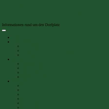
Skip to content
Kommunalverein Meimersdorf e. V.
Informationen rund um den Dorfplatz
Startseite
Veranstaltung
Veranstaltungen
Beiträge & Fotos von Veranstaltungen
Kinderfest
Der Verein
Wir stellen uns vor
Vereinszeitung
Der Vorstand
Mitglied werden
Bildergalerie
Fotos 2021
Fotos 2020
Fotos 2019
Fotos 2018
Fotos 2017
Fotos 2016