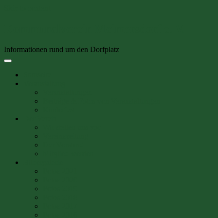
Skip to content
Kommunalverein Meimersdorf e. V.
Informationen rund um den Dorfplatz
Startseite
Veranstaltung
Veranstaltungen
Beiträge & Fotos von Veranstaltungen
Kinderfest
Der Verein
Wir stellen uns vor
Vereinszeitung
Der Vorstand
Mitglied werden
Bildergalerie
Fotos 2021
Fotos 2020
Fotos 2019
Fotos 2018
Fotos 2017
Fotos 2016